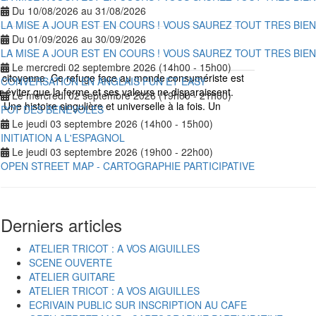
Du 10/08/2026 au 31/08/2026
LA MISE A JOUR EST EN COURS ! VOUS SAUREZ TOUT TRES BIE
Du 01/09/2026 au 30/09/2026
LA MISE A JOUR EST EN COURS ! VOUS SAUREZ TOUT TRES BIE
Le mercredi 02 septembre 2026 (14h00 - 15h00)
t citoyenne. Ce refuge face au monde consumériste est
CONVERSATION EN ANGLAIS FUN ET EASY
r éviter que la ferme et ses valeurs ne disparaissent.
Le mercredi 02 septembre 2026 (19h00 - 21h00)
ne histoire singulière et universelle à la fois. Un
POT DES BENEVOLES
Le jeudi 03 septembre 2026 (14h00 - 15h00)
INITIATION A L'ESPAGNOL
Le jeudi 03 septembre 2026 (19h00 - 22h00)
OPEN STREET MAP - CARTOGRAPHIE PARTICIPATIVE
Derniers articles
ATELIER TRICOT : A VOS AIGUILLES
SCENE OUVERTE
ATELIER GUITARE
ATELIER TRICOT : A VOS AIGUILLES
ECRIVAIN PUBLIC SUR INSCRIPTION AU CAFE