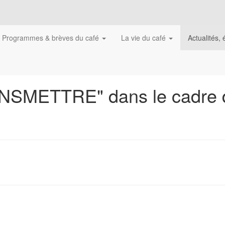
Programmes & brèves du café
La vie du café
Actualités
SMETTRE" dans le cadre 